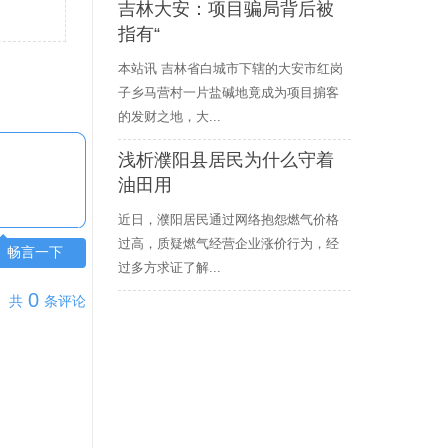
吉林大安：项目骗局背后被
指有“
本站讯 吉林省白城市下辖的大安市红岗
子乡马营村一片盐碱地竟成为项目掮客
的发财之地，大...
浅析濮阳县居民为什么守着
油田用
近日，濮阳居民通过网络抱怨燃气价格
过高，质疑燃气经营企业涨价行为，经
畅言一下
过多方求证了解...
0
共
条评论