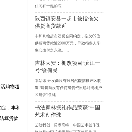
住同在一起的院...
陕西镇安县一超市被指拖欠
供货商货款近
丰和购物超市违反合同约定，拖欠69位
供货商货款近2000万元，导致很多人毕
生心血付之东流。...
吉林大安：棚改项目“滨江一
号”缘何民
本站讯 开发商没有钱居然能搞棚户区改
生活购物超
造?建筑商没有任何建筑资质也能搞棚户
区建设?住建、...
书法家林振礼作品荣获“中国
约定，丰和
艺术创作珠
结算货款
艺随我创，勇攀高峰！中国艺术创作珠