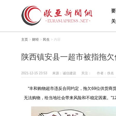
要
关
主页
>
财经
>
民生
> 内容
陕西镇安县一超市被指拖欠
2021-12-15 23:53
来源：
诚信建设
关注：
作者：
佚名
“丰和购物超市违反合同约定，拖欠69位供货商货
无法购物，给当地社会带来风险和不稳定因素。”1