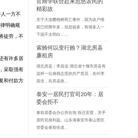
官商学联合起来忽悠农民的
精彩故
事人一方不
关于大连樱桃树死亡事件，因为农户维
法律明确规
权已经两年多，信息较多，有很多人一
下搞不太明白，...
将徒劳，不
索贿何以变行贿？湖北房县
廉租房
还有许多居
湖北房县：李昌业 湖北省十堰市房县有
，采取强有
这样一位身残志坚的共产党员，名叫李
复和付款方
昌业，在房县政...
泰安一居民打官司20年：居
委会拒不
泰前居委会办公所在地 拆迁安置，关乎
居民切身利益。山东省泰安市泰山景区
管委会泰前街道...