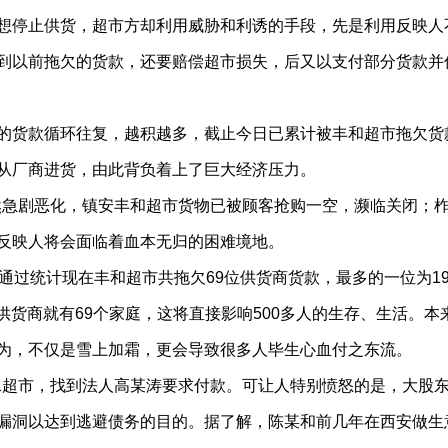
想停止供货，超市方却利用威胁和利诱的手段，先是利用反映人
到以前拖欠的货款，还要赔偿超市损失，后又以支付部分货款并
货款循环往复，越积越多，截止今日已累计被丰和超市拖欠货款2
从厂商进货，由此背负着上了巨大经济压力。
突然急剧恶化，镇安丰和超市货物已被顾客抢购一空，濒临关闭；
反映人将会面临着血本无归的困难境地。
过统计现在丰和超市共拖欠69位供货商货款，最多的一位为19
位供货商就有69个家庭，这将直接影响500多人的生存、生活。本
为，不仅是雪上加霜，更会导致很多人毕生心血付之东流。
柞水超市，找到法人高某涛要求付款。可让人特别愤怒的是，大股
漏洞以达到逃避债务的目的。据了解，陈某和前几年在西安做生