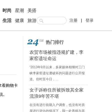
时尚
星潮
美搭
生活
健康
旅游
注册
|
登录
热门排行
农贸市场被指违规扩建，李
家窑遗址命运
“2013年9月以来，多家媒体相继对三门
峡李家窑遗址遭破坏的问题进行公开报
道。但时至今日，...
拿着购物卡
女子诉称住所被拆致其全家
说。
流浪9年苦不堪
在没有进行前期入户调查，也没有对房
屋进行评估的情况下，我一处养殖与居