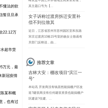
峰奖是中国艺术界领域至高荣誉奖项，
不懂法的软
其主题口号为【...
信誓旦旦承
女子诉称过渡房拆迁安置补
偿不到位致其
近日，江苏省苏州市苏州园区至和东路
2.12万
宋庄过渡房10栋15号室的杨女士致函有
关部门反映说，由...
柞水超市货
推荐文章
5万元，最
吉林大安：棚改项目“滨江一
来新冠疫情
号”
本站讯 开发商没有钱居然能搞棚户区改
东陈某和概
造?建筑商没有任何建筑资质也能搞棚户
区建设?住建、...
意，也有过