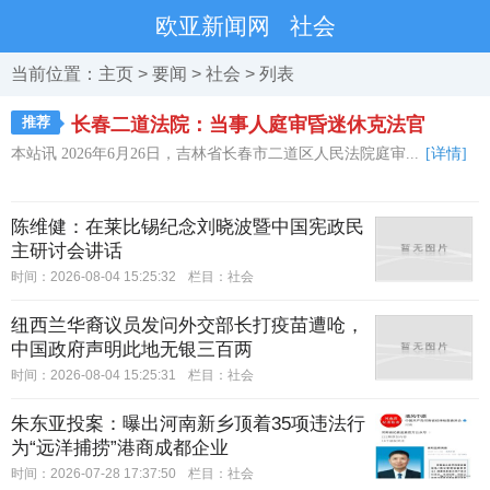
欧亚新闻网
社会
当前位置：
主页
>
要闻
>
社会
> 列表
推荐
长春二道法院：当事人庭审昏迷休克法官
本站讯 2026年6月26日，吉林省长春市二道区人民法院庭审...
[详情]
陈维健：在莱比锡纪念刘晓波暨中国宪政民
主研讨会讲话
时间：2026-08-04 15:25:32
栏目：
社会
纽西兰华裔议员发问外交部长打疫苗遭呛，
中国政府声明此地无银三百两
时间：2026-08-04 15:25:31
栏目：
社会
朱东亚投案：曝出河南新乡顶着35项违法行
为“远洋捕捞”港商成都企业
时间：2026-07-28 17:37:50
栏目：
社会